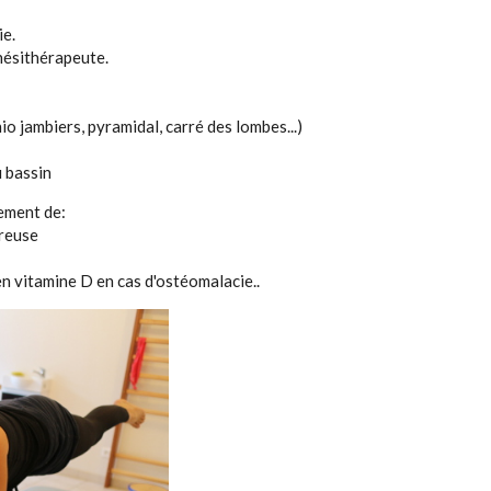
ie.
inésithérapeute.
jambiers, pyramidal, carré des lombes...)
 bassin
ement de:
ureuse
 vitamine D en cas d'ostéomalacie..