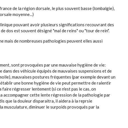
ance de la région dorsale, le plus souvent basse (lombalgie),
dorsale moyenne...)
 clinique pouvant avoir plusieurs significations recouvrant des
 de dos est souvent désigné "mal de reins" ou "tour de rein".
nne mais de nombreuses pathologies peuvent elles aussi
ament, sont provoquées par une mauvaise hygiène de vie:
e dans des véhicule équipés de mauvaises suspensions et de
p molle), mauvaises postures fréquentes (par exemple devant un
Rétablir une bonne hygiène de vie peut permettre de ralentir
 faire régresser lentement (si ce n'est pas le cas, on
 va accompagner cette lente régression de la pathologie par
s que la douleur disparaitra, il aidera à la reprsie
la musculature, diminuer le surpoids provoqués par la